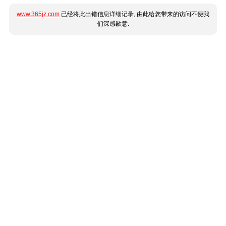
www.365jz.com
已经将此出错信息详细记录, 由此给您带来的访问不便我
们深感歉意.