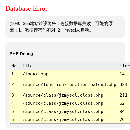
Database Error
(1040) 365建站错误警告：连接数据库失败，可能的原
因：1、数据库密码不对; 2、mysql未启动。
PHP Debug
No.
File
Line
1
/index.php
14
2
/source/function/function_extend.php
324
3
/source/class/jzmysql.class.php
211
4
/source/class/jzmysql.class.php
62
5
/source/class/jzmysql.class.php
94
6
/source/class/jzmysql.class.php
76