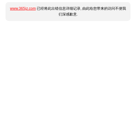
www.365jz.com
已经将此出错信息详细记录, 由此给您带来的访问不便我
们深感歉意.