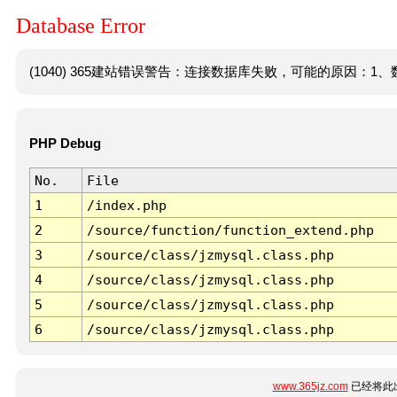
Database Error
(1040) 365建站错误警告：连接数据库失败，可能的原因：1、数
PHP Debug
No.
File
1
/index.php
2
/source/function/function_extend.php
3
/source/class/jzmysql.class.php
4
/source/class/jzmysql.class.php
5
/source/class/jzmysql.class.php
6
/source/class/jzmysql.class.php
www.365jz.com
已经将此