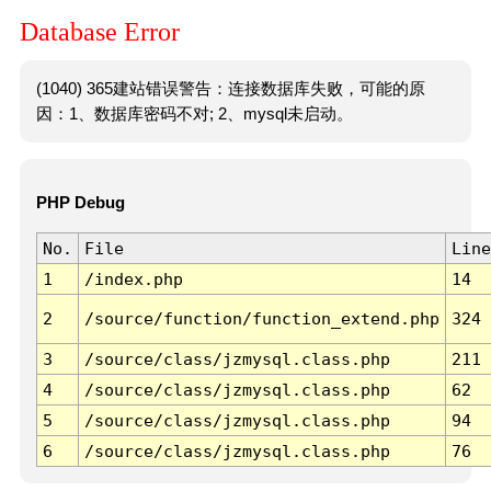
Database Error
(1040) 365建站错误警告：连接数据库失败，可能的原
因：1、数据库密码不对; 2、mysql未启动。
PHP Debug
No.
File
Line
1
/index.php
14
2
/source/function/function_extend.php
324
3
/source/class/jzmysql.class.php
211
4
/source/class/jzmysql.class.php
62
5
/source/class/jzmysql.class.php
94
6
/source/class/jzmysql.class.php
76