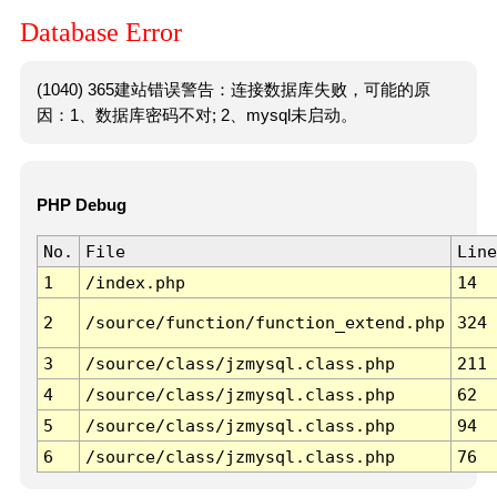
Database Error
(1040) 365建站错误警告：连接数据库失败，可能的原
因：1、数据库密码不对; 2、mysql未启动。
PHP Debug
No.
File
Line
1
/index.php
14
2
/source/function/function_extend.php
324
3
/source/class/jzmysql.class.php
211
4
/source/class/jzmysql.class.php
62
5
/source/class/jzmysql.class.php
94
6
/source/class/jzmysql.class.php
76