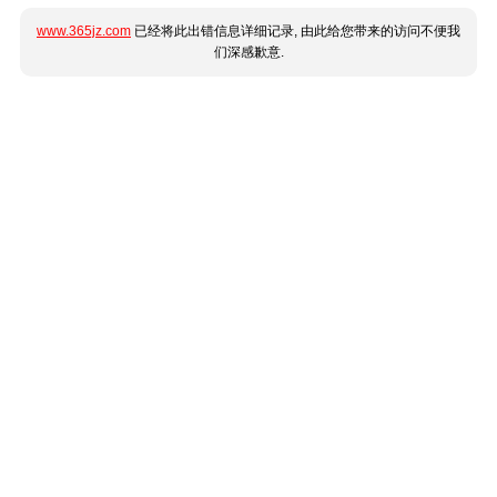
www.365jz.com
已经将此出错信息详细记录, 由此给您带来的访问不便我
们深感歉意.