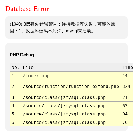
Database Error
(1040) 365建站错误警告：连接数据库失败，可能的原
因：1、数据库密码不对; 2、mysql未启动。
PHP Debug
No.
File
Line
1
/index.php
14
2
/source/function/function_extend.php
324
3
/source/class/jzmysql.class.php
211
4
/source/class/jzmysql.class.php
62
5
/source/class/jzmysql.class.php
94
6
/source/class/jzmysql.class.php
76