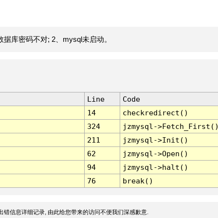
据库密码不对; 2、mysql未启动。
Line
Code
14
checkredirect()
324
jzmysql->Fetch_First(
211
jzmysql->Init()
62
jzmysql->Open()
94
jzmysql->halt()
76
break()
出错信息详细记录, 由此给您带来的访问不便我们深感歉意.