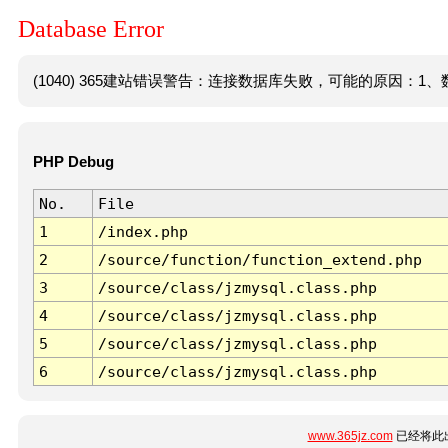
Database Error
(1040) 365建站错误警告：连接数据库失败，可能的原因：1、数
PHP Debug
No.
File
1
/index.php
2
/source/function/function_extend.php
3
/source/class/jzmysql.class.php
4
/source/class/jzmysql.class.php
5
/source/class/jzmysql.class.php
6
/source/class/jzmysql.class.php
www.365jz.com
已经将此