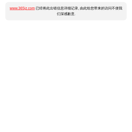
www.365jz.com
已经将此出错信息详细记录, 由此给您带来的访问不便我
们深感歉意.