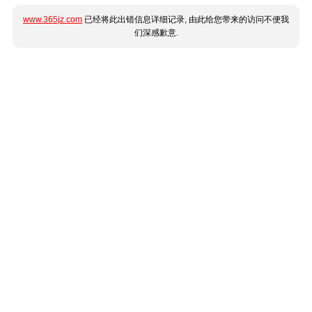
www.365jz.com
已经将此出错信息详细记录, 由此给您带来的访问不便我
们深感歉意.