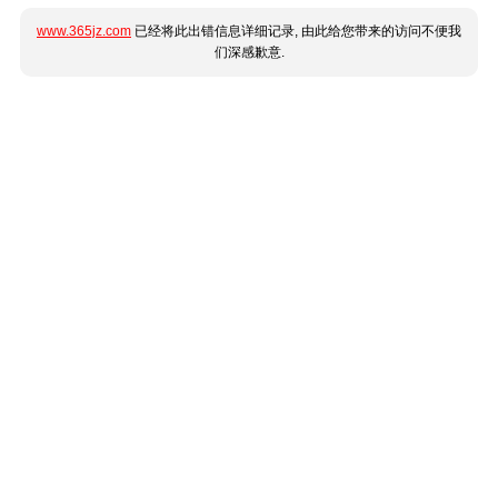
www.365jz.com
已经将此出错信息详细记录, 由此给您带来的访问不便我
们深感歉意.