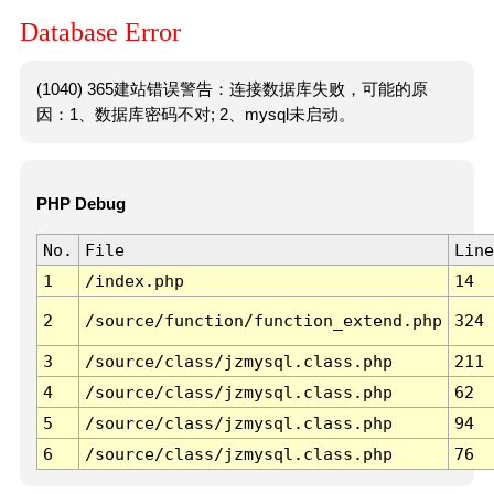
Database Error
(1040) 365建站错误警告：连接数据库失败，可能的原
因：1、数据库密码不对; 2、mysql未启动。
PHP Debug
No.
File
Line
1
/index.php
14
2
/source/function/function_extend.php
324
3
/source/class/jzmysql.class.php
211
4
/source/class/jzmysql.class.php
62
5
/source/class/jzmysql.class.php
94
6
/source/class/jzmysql.class.php
76