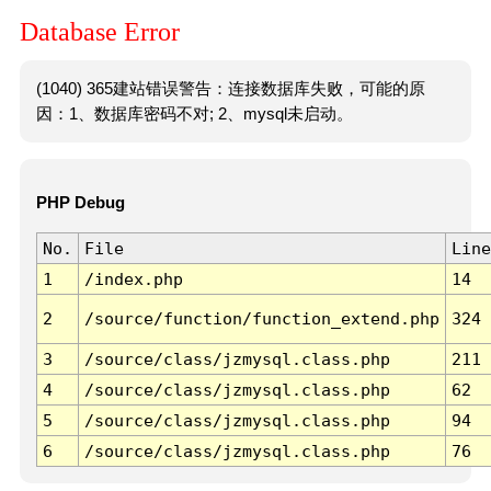
Database Error
(1040) 365建站错误警告：连接数据库失败，可能的原
因：1、数据库密码不对; 2、mysql未启动。
PHP Debug
No.
File
Line
1
/index.php
14
2
/source/function/function_extend.php
324
3
/source/class/jzmysql.class.php
211
4
/source/class/jzmysql.class.php
62
5
/source/class/jzmysql.class.php
94
6
/source/class/jzmysql.class.php
76