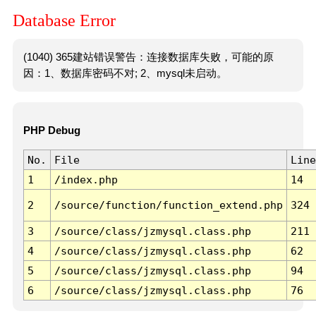
Database Error
(1040) 365建站错误警告：连接数据库失败，可能的原
因：1、数据库密码不对; 2、mysql未启动。
PHP Debug
No.
File
Line
1
/index.php
14
2
/source/function/function_extend.php
324
3
/source/class/jzmysql.class.php
211
4
/source/class/jzmysql.class.php
62
5
/source/class/jzmysql.class.php
94
6
/source/class/jzmysql.class.php
76